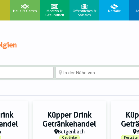
n
Haus & Garten
Medizin &
Öffentliches &
Notfälle
A
Gesundheit
Soziales
lgien
rink
Küpper Drink
Küp
andel
Getränkehandel
Getr
h
Bütgenbach
Getränke
Festsäle 