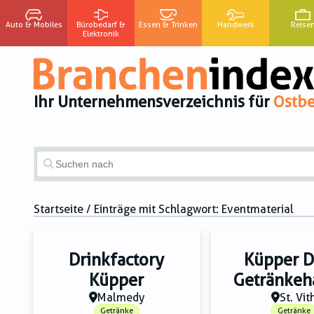
Auto & Mobiles
Bürobedarf &
Essen & Trinken
Handwerk
Reise
Elektronik
Ihr Unternehmensverzeichnis für
Ostbe
Startseite
/ Einträge mit Schlagwort:
Eventmaterial
Drinkfactory
Küpper D
Küpper
Getränkeh
Malmedy
St. Vit
Getränke
Getränke