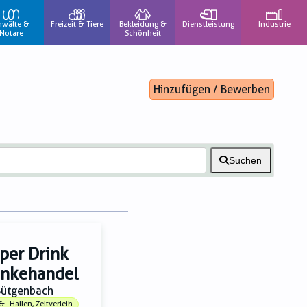
nwälte &
Freizeit & Tiere
Bekleidung &
Dienstleistung
Industrie
Notare
Schönheit
Hinzufügen / Bewerben
Suchen
per Drink
änkehandel
Bütgenbach
& -Hallen, Zeltverleih