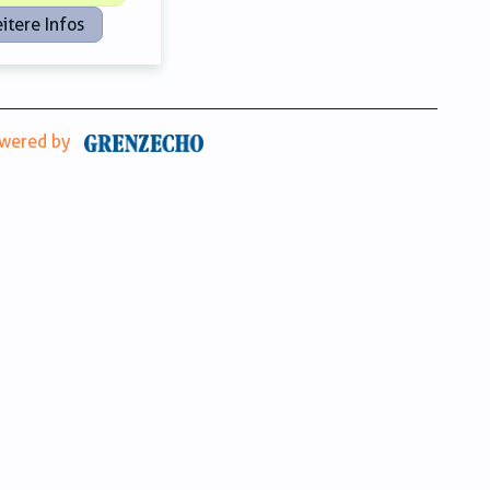
itere Infos
wered by