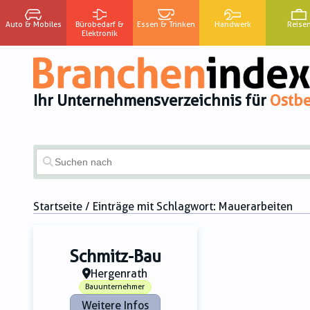
Auto & Mobiles
Bürobedarf &
Essen & Trinken
Handwerk
Reise
Elektronik
Ihr Unternehmensverzeichnis für
Ostbe
Startseite
/ Einträge mit Schlagwort:
Mauerarbeiten
Schmitz-Bau
Hergenrath
Bauunternehmer
Weitere Infos