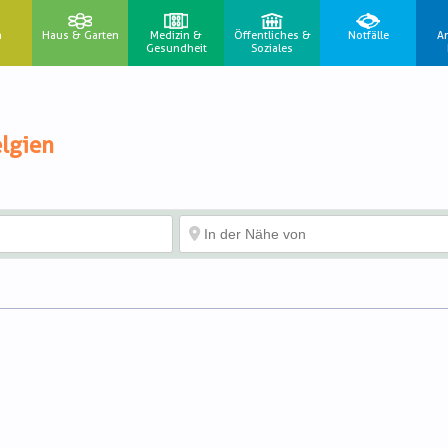
n
Haus & Garten
Medizin &
Öffentliches &
Notfälle
A
Gesundheit
Soziales
lgien