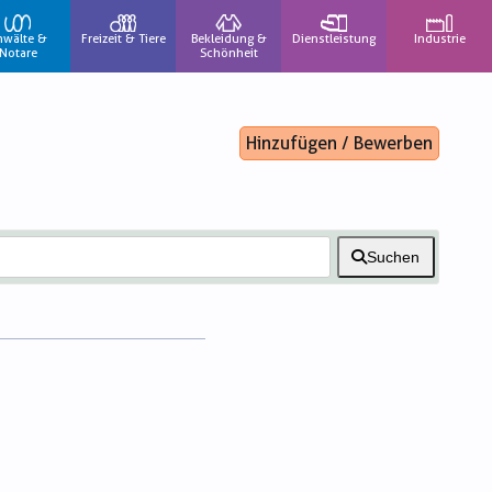
nwälte &
Freizeit & Tiere
Bekleidung &
Dienstleistung
Industrie
Notare
Schönheit
Hinzufügen / Bewerben
Suchen