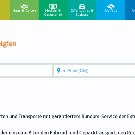
n
Haus & Garten
Medizin &
Öffentliches &
Notfälle
A
Gesundheit
Soziales
lgien
ahrten und Transporte mit garantiertem Rundum-Service der Ext
der einzelne Biker den Fahrrad- und Gepäcktransport, den Rüc