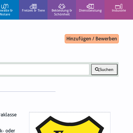
nwälte &
Freizeit & Tiere
Bekleidung &
Dienstleistung
Industrie
Notare
Schönheit
Hinzufügen / Bewerben
Suchen
raklasse
k- oder