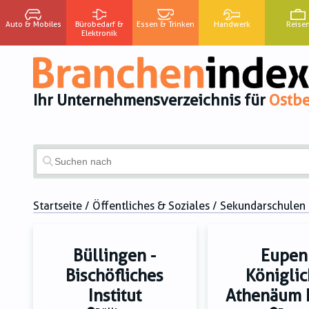
Auto & Mobiles
Bürobedarf &
Essen & Trinken
Handwerk
Reise
Elektronik
Ihr Unternehmensverzeichnis für
Ostbe
Startseite
/
Öffentliches & Soziales
/ Sekundarschulen
Büllingen -
Eupen
Bischöfliches
Königli
Institut
Athenäum 