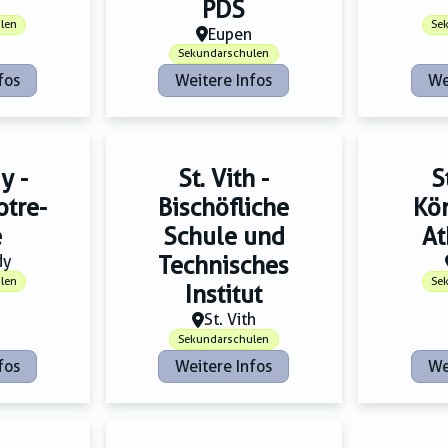
PDS
len
Se
Eupen
Sekundarschulen
fos
Weitere Infos
We
y -
St. Vith -
S
otre-
Bischöfliche
Kön
e
Schule und
A
dy
Technisches
len
Se
Institut
St. Vith
Sekundarschulen
fos
Weitere Infos
We