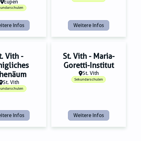
Eupen
kundarschulen
itere Infos
Weitere Infos
t. Vith -
St. Vith - Maria-
igliches
Goretti-Institut
thenäum
St. Vith
Sekundarschulen
St. Vith
kundarschulen
itere Infos
Weitere Infos