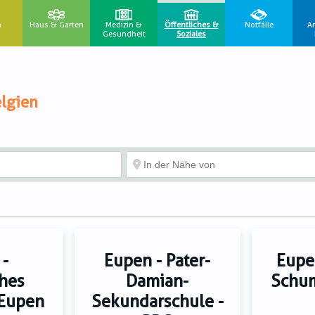
n
Haus & Garten
Medizin &
Öffentliches &
Notfälle
A
Gesundheit
Soziales
lgien
 -
Eupen - Pater-
Eupe
ches
Damian-
Schum
Eupen
Sekundarschule -