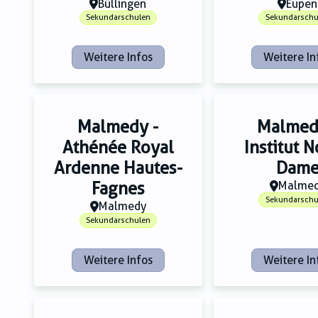
Büllingen
Eupen
Sekundarschulen
Sekundarschu
Weitere Infos
Weitere In
Malmedy -
Malmed
Athénée Royal
Institut N
Ardenne Hautes-
Dam
Fagnes
Malme
Sekundarschu
Malmedy
Sekundarschulen
Weitere Infos
Weitere In