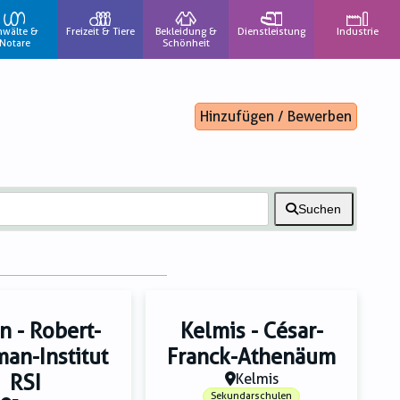
nwälte &
Freizeit & Tiere
Bekleidung &
Dienstleistung
Industrie
Notare
Schönheit
Hinzufügen / Bewerben
Suchen
n - Robert-
Kelmis - César-
an-Institut
Franck-Athenäum
RSI
Kelmis
Sekundarschulen