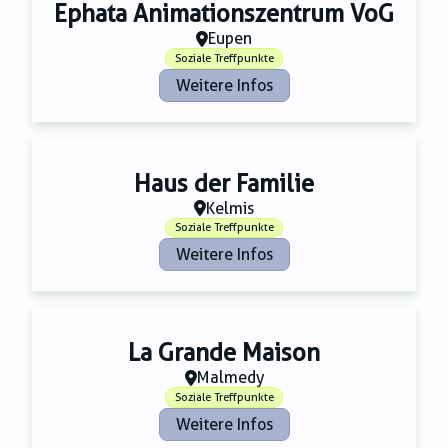
Zahnmedizin
Ephata Animationszentrum VoG
Zeitungsverlage
Eupen
Soziale Treffpunkte
Weitere Infos
Haus der Familie
Kelmis
Soziale Treffpunkte
Weitere Infos
La Grande Maison
Malmedy
Soziale Treffpunkte
Weitere Infos