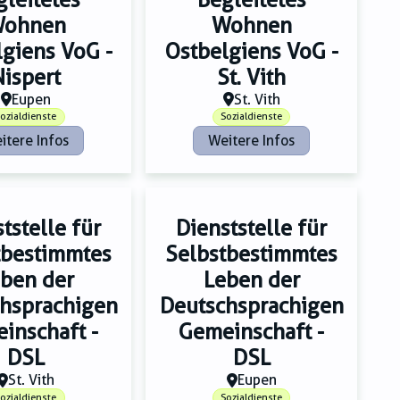
ohnen
Wohnen
lgiens VoG -
Ostbelgiens VoG -
Nispert
St. Vith
Eupen
St. Vith
ozialdienste
Sozialdienste
itere Infos
Weitere Infos
tstelle für
Dienststelle für
tbestimmtes
Selbstbestimmtes
ben der
Leben der
hsprachigen
Deutschsprachigen
inschaft -
Gemeinschaft -
DSL
DSL
St. Vith
Eupen
ozialdienste
Sozialdienste