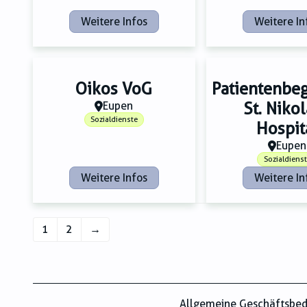
Weitere Infos
Weitere In
Oikos VoG
Patientenbe
Eupen
St. Niko
Sozialdienste
Hospit
Eupen
Sozialdiens
Weitere Infos
Weitere In
1
2
→
Allgemeine Geschäftsbe