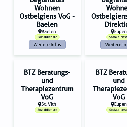
Wohnen
Wohn
Ostbelgiens VoG -
Ostbelgiens
Baelen
Direkti
Baelen
Eupen
Sozialdienste
Sozialdiens
Weitere Infos
Weitere In
BTZ Beratungs-
BTZ Berat
und
und
Therapiezentrum
Therapiez
VoG
VoG
St. Vith
Eupen
Sozialdienste
Sozialdiens