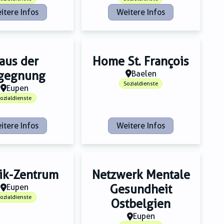
itere Infos
Weitere Infos
aus der
Home St. François
gegnung
Baelen
Sozialdienste
Eupen
ozialdienste
itere Infos
Weitere Infos
ik-Zentrum
Netzwerk Mentale
Eupen
Gesundheit
ozialdienste
Ostbelgien
Eupen