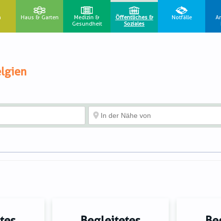
n
Haus & Garten
Medizin &
Öffentliches &
Notfälle
A
Gesundheit
Soziales
lgien
tes
Begleitetes
Be