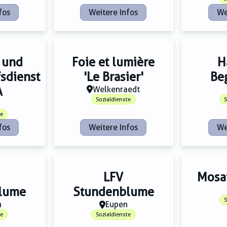
fos
Weitere Infos
We
 und
Foie et lumière
H
sdienst
'Le Brasier'
Be
A
Welkenraedt
Sozialdienste
S
te
fos
Weitere Infos
We
LFV
Mosa
lume
Stundenblume
S
h
Eupen
te
Sozialdienste