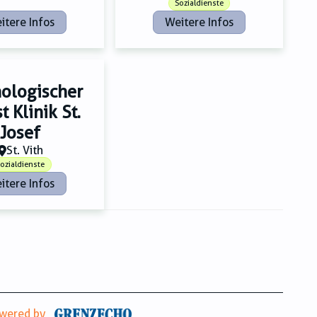
Sozialdienste
itere Infos
Weitere Infos
ologischer
t Klinik St.
Josef
St. Vith
ozialdienste
itere Infos
wered by