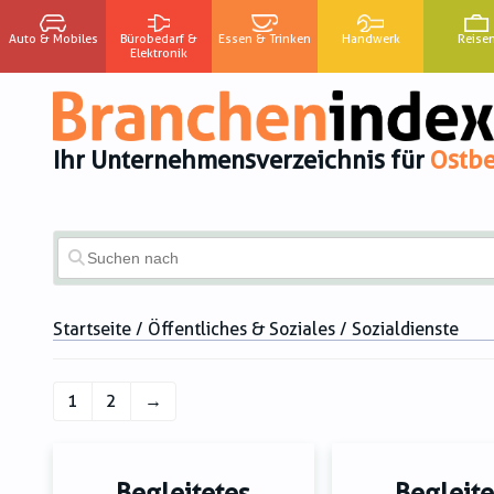
Auto & Mobiles
Bürobedarf &
Essen & Trinken
Handwerk
Reise
Elektronik
Ihr Unternehmensverzeichnis für
Ostbe
Startseite
/
Öffentliches & Soziales
/ Sozialdienste
1
2
→
Begleitetes
Begleite