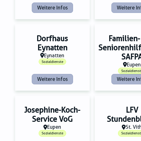
Weitere Infos
Weitere In
Dorfhaus
Familien-
Eynatten
Seniorenhilf
Eynatten
SAFP
Sozialdienste
Eupen
Sozialdiens
Weitere Infos
Weitere In
Josephine-Koch-
LFV
Service VoG
Stundenb
Eupen
St. Vit
Sozialdienste
Sozialdiens