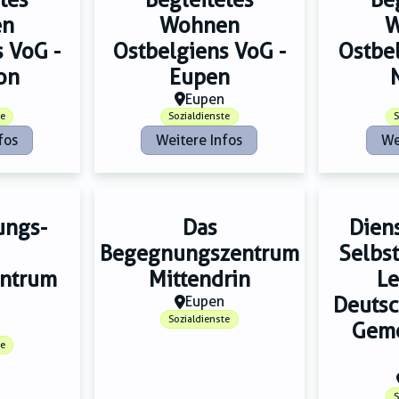
en
Wohnen
W
 VoG -
Ostbelgiens VoG -
Ostbe
on
Eupen
Eupen
te
Sozialdienste
S
fos
Weitere Infos
We
ungs-
Das
Diens
Begegnungszentrum
Selbs
entrum
Mittendrin
Le
Eupen
Deutsc
Sozialdienste
Geme
te
S