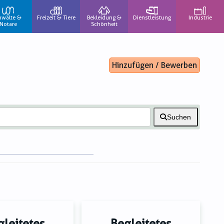
nwälte &
Freizeit & Tiere
Bekleidung &
Dienstleistung
Industrie
Notare
Schönheit
Hinzufügen / Bewerben
Suchen
gleitetes
Begleitetes