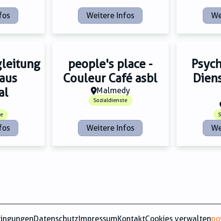
fos
Weitere Infos
We
gleitung
people's place -
Psych
laus
Couleur Café asbl
Diens
al
Malmedy
Sozialdienste
te
S
fos
Weitere Infos
We
dingungen
Datenschutz
Impressum
Kontakt
Cookies verwalten
po