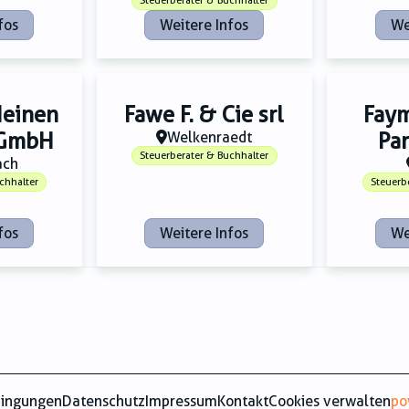
Steuerberater & Buchhalter
fos
Weitere Infos
We
Heinen
Fawe F. & Cie srl
Faym
 GmbH
Welkenraedt
Pa
Steuerberater & Buchhalter
ach
chhalter
Steuerb
fos
Weitere Infos
We
dingungen
Datenschutz
Impressum
Kontakt
Cookies verwalten
po