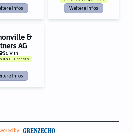
Steuerberater & Buchhalter
itere Infos
Weitere Infos
onville &
rtners AG
St. Vith
erater & Buchhalter
itere Infos
wered by