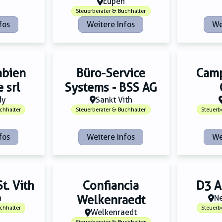
Eupen
Steuerberater & Buchhalter
fos
Weitere Infos
We
abien
Büro-Service
Camp
e srl
Systems - BSS AG
dy
Sankt Vith
chhalter
Steuerberater & Buchhalter
Steuerb
fos
Weitere Infos
We
t. Vith
Confiancia
D3 A
h
Welkenraedt
N
chhalter
Steuerb
Welkenraedt