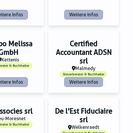
itere Infos
Weitere Infos
o Melissa
Certified
GmbH
Accountant ADSN
Kettenis
srl
erater & Buchhalter
Malmedy
Steuerberater & Buchhalter
itere Infos
Weitere Infos
ssocies srl
De l'Est Fiduciaire
eu-Moresnet
srl
erater & Buchhalter
Welkenraedt