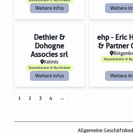
Steuerberater & Buchhalter
Weitere Infos
Weitere In
Dethier &
ehp - Eric 
Dohogne
& Partner
Associes srl
Bütgenb
Steuerberater & Bu
Kelmis
Steuerberater & Buchhalter
Weitere Infos
Weitere In
1
2
3
4
→
Allgemeine Geschäftsbe