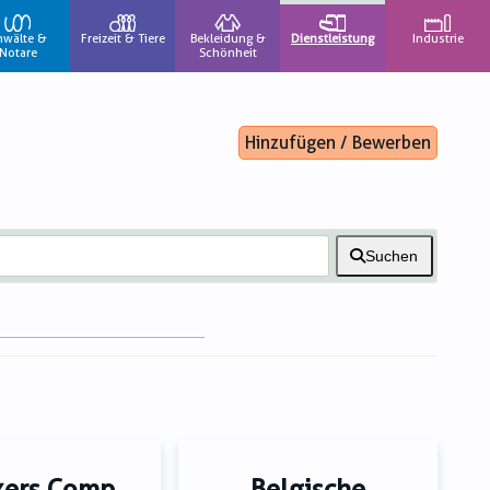
nwälte &
Freizeit & Tiere
Bekleidung &
Dienstleistung
Industrie
Notare
Schönheit
Hinzufügen / Bewerben
Suchen
kers Comp
Belgische