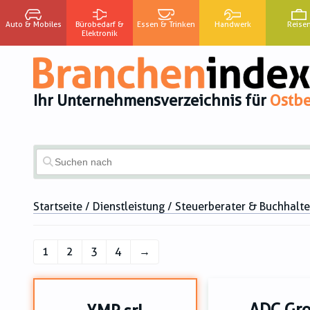
Auto & Mobiles
Bürobedarf &
Essen & Trinken
Handwerk
Reise
Elektronik
Ihr Unternehmensverzeichnis für
Ostbe
Startseite
/
Dienstleistung
/ Steuerberater & Buchhalte
1
2
3
4
→
ADC Gr