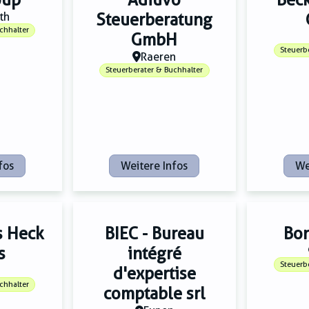
th
Steuerberatung
chhalter
GmbH
Steuerb
Raeren
Steuerberater & Buchhalter
fos
Weitere Infos
We
s Heck
BIEC - Bureau
Bon
s
intégré
Steuerb
d'expertise
chhalter
comptable srl