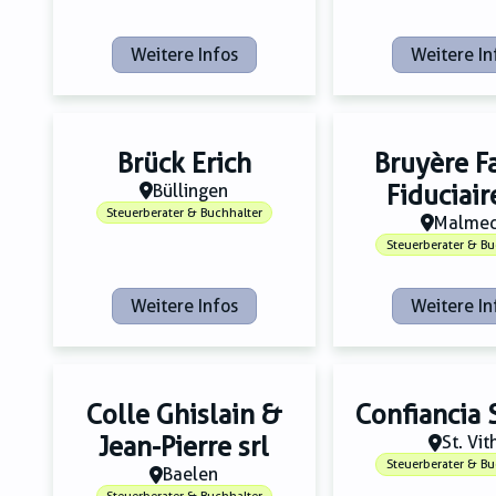
Weitere Infos
Weitere In
Brück Erich
Bruyère F
Büllingen
Fiduciair
Steuerberater & Buchhalter
Malme
Steuerberater & Bu
Weitere Infos
Weitere In
Colle Ghislain &
Confiancia S
Jean-Pierre srl
St. Vit
Steuerberater & Bu
Baelen