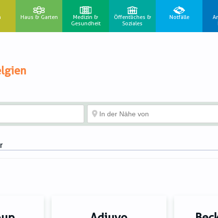
n
Haus & Garten
Medizin &
Öffentliches &
Notfälle
A
Gesundheit
Soziales
lgien
r
oup
Adiuvo
Bec