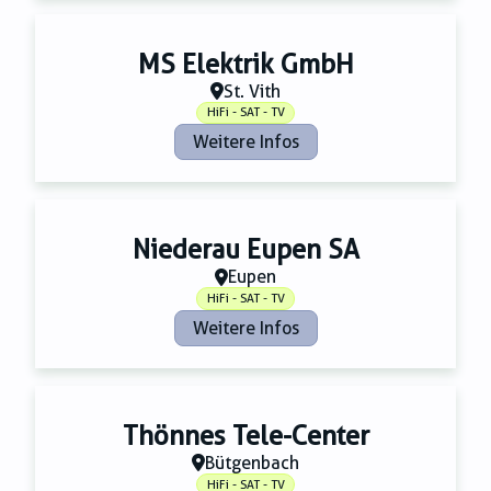
MS Elektrik GmbH
St. Vith
HiFi - SAT - TV
Weitere Infos
Niederau Eupen SA
Eupen
HiFi - SAT - TV
Weitere Infos
Thönnes Tele-Center
Bütgenbach
HiFi - SAT - TV