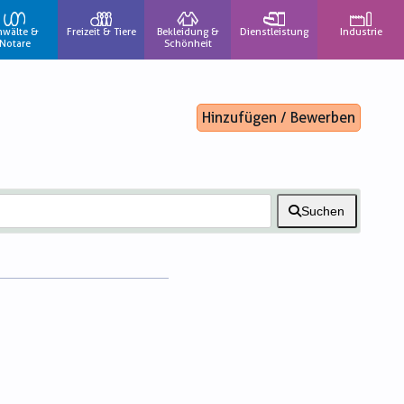
nwälte &
Freizeit & Tiere
Bekleidung &
Dienstleistung
Industrie
Notare
Schönheit
Hinzufügen / Bewerben
Suchen