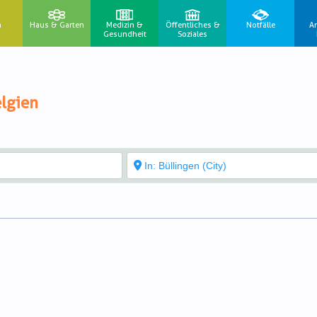
n
Haus & Garten
Medizin &
Öffentliches &
Notfälle
A
Gesundheit
Soziales
lgien