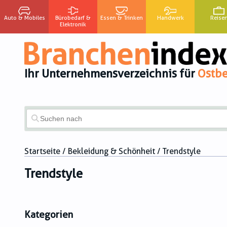
Auto & Mobiles
Bürobedarf &
Essen & Trinken
Handwerk
Reise
Elektronik
Ihr Unternehmensverzeichnis für
Ostbe
Startseite
/
Bekleidung & Schönheit
/ Trendstyle
Trendstyle
Kategorien