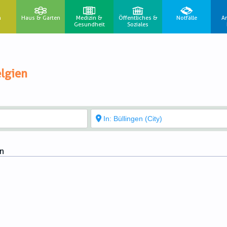
n
Haus & Garten
Medizin &
Öffentliches &
Notfälle
A
Gesundheit
Soziales
lgien
en