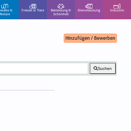
nwälte &
Freizeit & Tiere
Bekleidung &
Dienstleistung
Industrie
Notare
Schönheit
Hinzufügen / Bewerben
Suchen