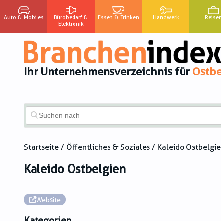
Auto & Mobiles
Bürobedarf &
Essen & Trinken
Handwerk
Reise
Elektronik
Ihr Unternehmensverzeichnis für
Ostbe
Startseite
/
Öffentliches & Soziales
/ Kaleido Ostbelgi
Kaleido Ostbelgien
Website
Kategorien