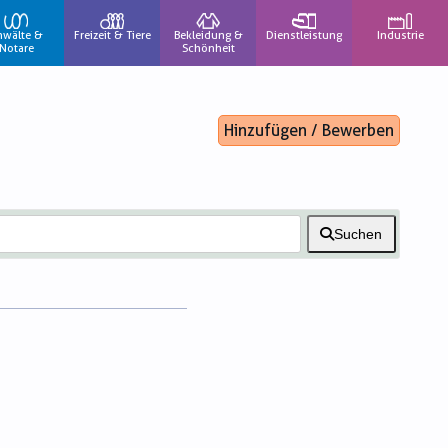
nwälte &
Freizeit & Tiere
Bekleidung &
Dienstleistung
Industrie
Notare
Schönheit
Hinzufügen / Bewerben
Suchen