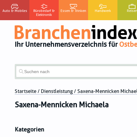
Auto & Mobiles
Bürobedarf &
Essen & Trinken
Handwerk
Reise
Elektronik
Ihr Unternehmensverzeichnis für
Ostbe
Startseite
/
Dienstleistung
/ Saxena-Mennicken Michae
Saxena-Mennicken Michaela
Kategorien