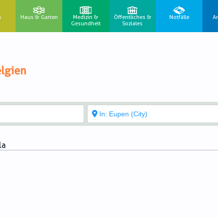
n
Haus & Garten
Medizin &
Öffentliches &
Notfälle
A
Gesundheit
Soziales
lgien
la