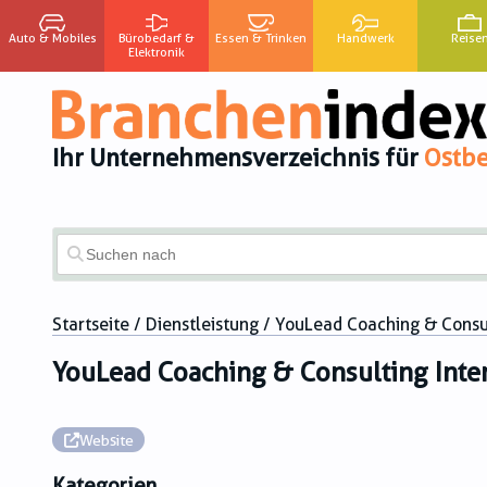
Auto & Mobiles
Bürobedarf &
Essen & Trinken
Handwerk
Reise
Elektronik
Ihr Unternehmensverzeichnis für
Ostbe
Startseite
/
Dienstleistung
/ YouLead Coaching & Consul
YouLead Coaching & Consulting Inte
Website
Kategorien