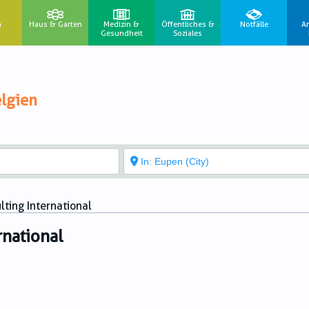
n
Haus & Garten
Medizin &
Öffentliches &
Notfälle
A
Gesundheit
Soziales
lgien
ting International
rnational