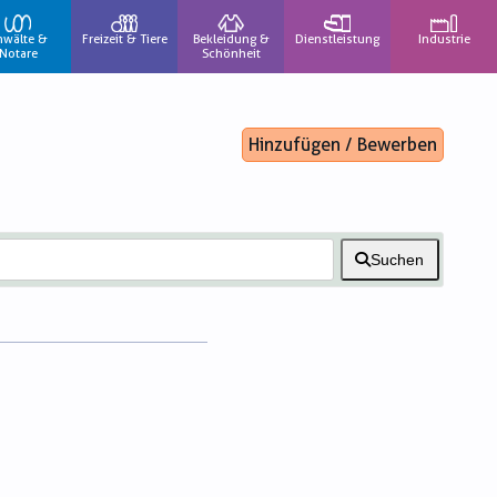
nwälte &
Freizeit & Tiere
Bekleidung &
Dienstleistung
Industrie
Notare
Schönheit
Hinzufügen / Bewerben
Suchen