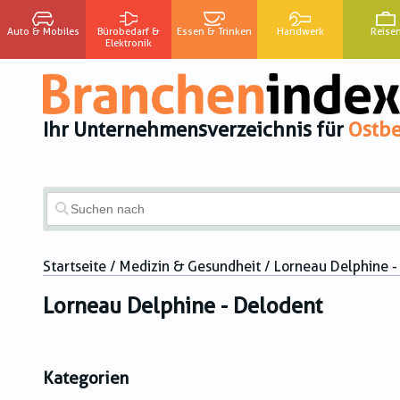
Auto & Mobiles
Bürobedarf &
Essen & Trinken
Handwerk
Reise
Elektronik
Ihr Unternehmensverzeichnis für
Ostbe
Startseite
/
Medizin & Gesundheit
/ Lorneau Delphine -
Lorneau Delphine - Delodent
Kategorien