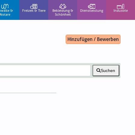
nwälte &
Freizeit & Tiere
Bekleidung &
Dienstleistung
Industrie
Notare
Schönheit
Hinzufügen / Bewerben
Suchen