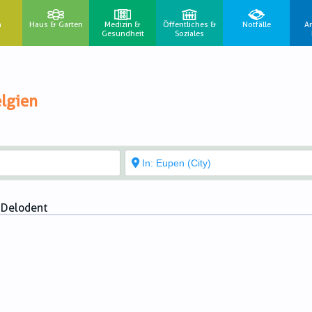
n
Haus & Garten
Medizin &
Öffentliches &
Notfälle
A
Gesundheit
Soziales
lgien
 Delodent