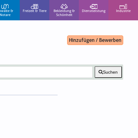
nwälte &
Freizeit & Tiere
Bekleidung &
Dienstleistung
Industrie
Notare
Schönheit
Hinzufügen / Bewerben
Suchen