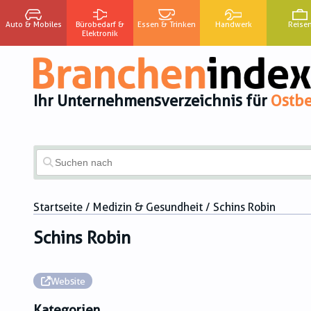
Auto & Mobiles
Bürobedarf &
Essen & Trinken
Handwerk
Reise
Elektronik
Ihr Unternehmensverzeichnis für
Ostbe
Startseite
/
Medizin & Gesundheit
/ Schins Robin
Schins Robin
Website
Kategorien