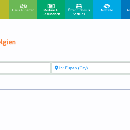
n
Haus & Garten
Medizin &
Öffentliches &
Notfälle
A
Gesundheit
Soziales
lgien