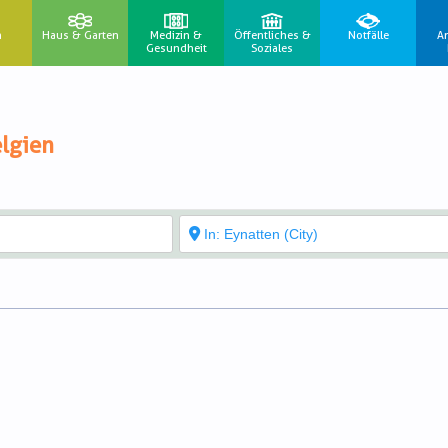
n
Haus & Garten
Medizin &
Öffentliches &
Notfälle
A
Gesundheit
Soziales
lgien