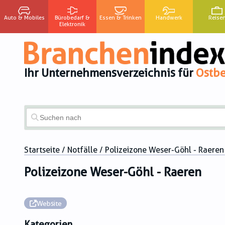
Auto & Mobiles
Bürobedarf &
Essen & Trinken
Handwerk
Reise
Elektronik
Ihr Unternehmensverzeichnis für
Ostbe
Startseite
/
Notfälle
/ Polizeizone Weser-Göhl - Raeren
Polizeizone Weser-Göhl - Raeren
Website
Kategorien