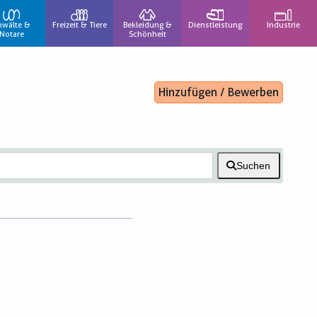
nwälte &
Freizeit & Tiere
Bekleidung &
Dienstleistung
Industrie
Notare
Schönheit
Hinzufügen / Bewerben
Suchen