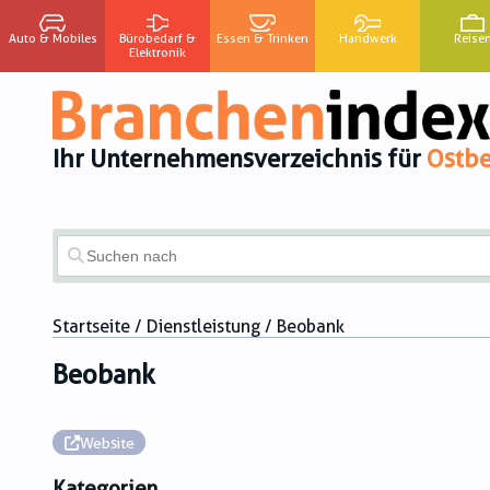
Auto & Mobiles
Bürobedarf &
Essen & Trinken
Handwerk
Reise
Elektronik
Ihr Unternehmensverzeichnis für
Ostbe
Startseite
/
Dienstleistung
/ Beobank
Beobank
Website
Kategorien