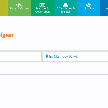
n
Haus & Garten
Medizin &
Öffentliches &
Notfälle
A
Gesundheit
Soziales
lgien