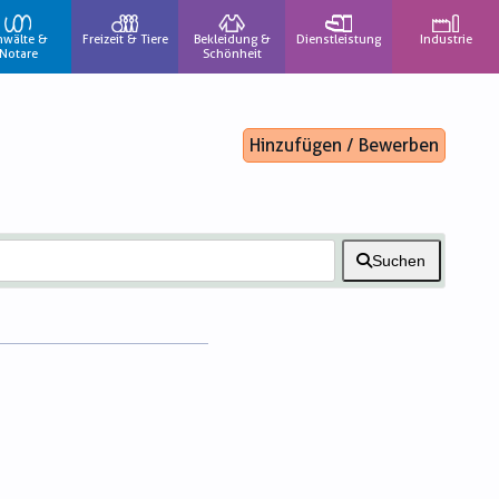
nwälte &
Freizeit & Tiere
Bekleidung &
Dienstleistung
Industrie
Notare
Schönheit
Hinzufügen / Bewerben
Suchen