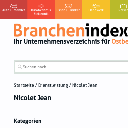
Auto & Mobiles
Bürobedarf &
Essen & Trinken
Handwerk
Reise
Elektronik
Ihr Unternehmensverzeichnis für
Ostbe
Startseite
/
Dienstleistung
/ Nicolet Jean
Nicolet Jean
Kategorien