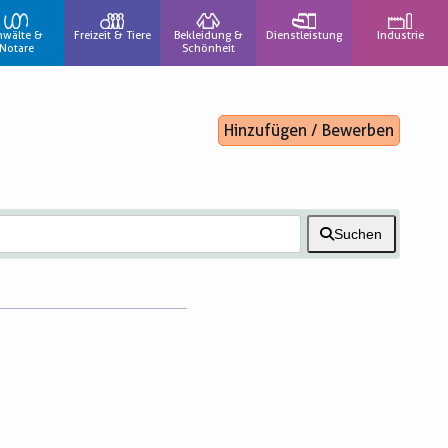
nwälte &
Freizeit & Tiere
Bekleidung &
Dienstleistung
Industrie
Notare
Schönheit
Hinzufügen / Bewerben
Suchen