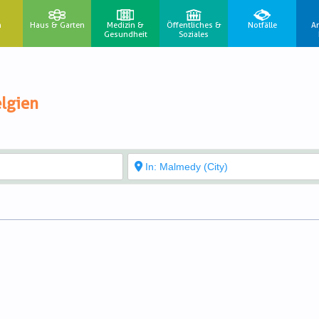
n
Haus & Garten
Medizin &
Öffentliches &
Notfälle
A
Gesundheit
Soziales
lgien