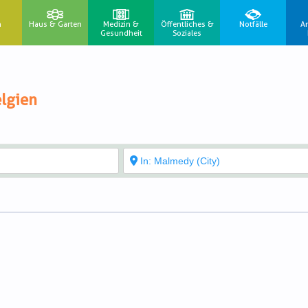
n
Haus & Garten
Medizin &
Öffentliches &
Notfälle
A
Gesundheit
Soziales
lgien