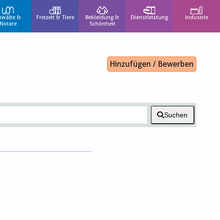
nwälte &
Freizeit & Tiere
Bekleidung &
Dienstleistung
Industrie
Notare
Schönheit
Hinzufügen / Bewerben
Suchen