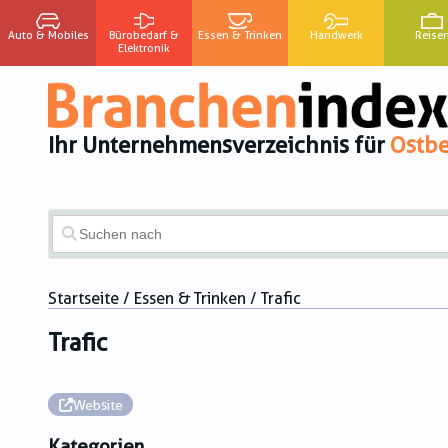
Auto & Mobiles
Bürobedarf &
Essen & Trinken
Handwerk
Reise
Elektronik
Ihr Unternehmensverzeichnis für
Ostbe
Startseite
/
Essen & Trinken
/ Trafic
Trafic
Website
Kategorien