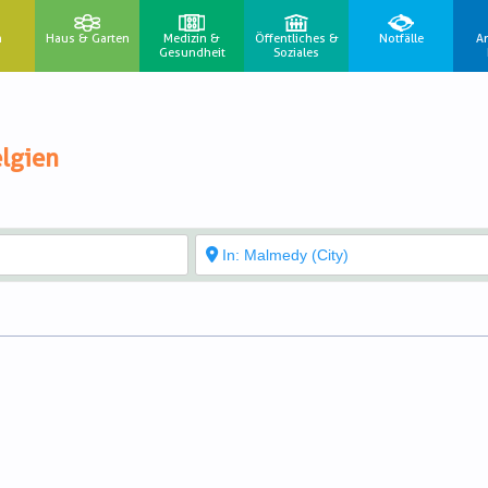
n
Haus & Garten
Medizin &
Öffentliches &
Notfälle
A
Gesundheit
Soziales
lgien