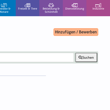
nwälte &
Freizeit & Tiere
Bekleidung &
Dienstleistung
Industrie
Notare
Schönheit
Hinzufügen / Bewerben
Suchen