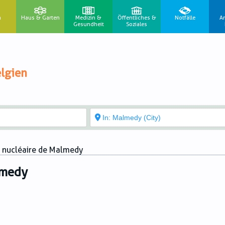
n
Haus & Garten
Medizin &
Öffentliches &
Notfälle
A
Gesundheit
Soziales
lgien
e nucléaire de Malmedy
lmedy