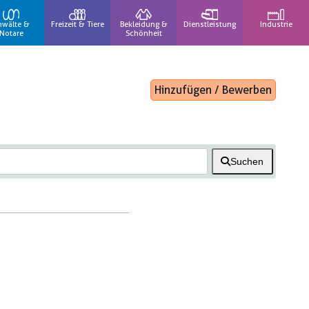
nwälte &
Freizeit & Tiere
Bekleidung &
Dienstleistung
Industrie
Notare
Schönheit
Hinzufügen / Bewerben
Suchen