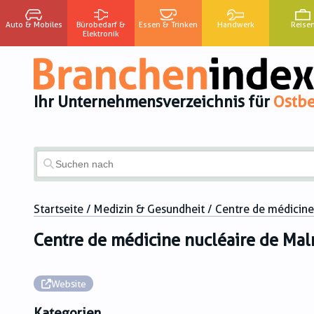
Auto & Mobiles
Bürobedarf &
Essen & Trinken
Handwerk
Reise
Elektronik
Ihr Unternehmensverzeichnis für
Ostbe
Startseite
/
Medizin & Gesundheit
/ Centre de médicin
Centre de médicine nucléaire de Ma
Website
Kategorien