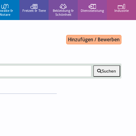
nwälte &
Freizeit & Tiere
Bekleidung &
Dienstleistung
Industrie
Notare
Schönheit
Hinzufügen / Bewerben
Suchen