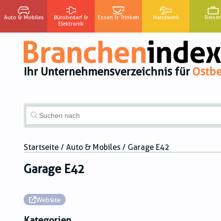
Auto & Mobiles
Bürobedarf &
Essen & Trinken
Handwerk
Reise
Elektronik
Ihr Unternehmensverzeichnis für
Ostbe
Startseite
/
Auto & Mobiles
/ Garage E42
Garage E42
Website
Kategorien