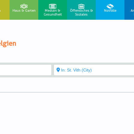
n
Haus & Garten
Medizin &
Öffentliches &
Notfälle
A
Gesundheit
Soziales
lgien