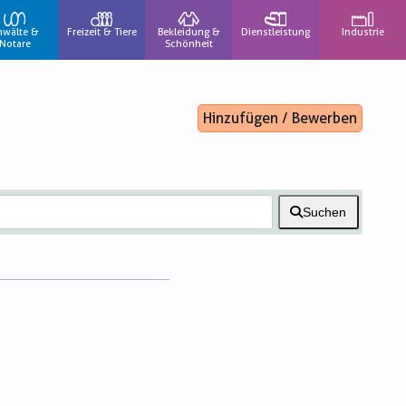
nwälte &
Freizeit & Tiere
Bekleidung &
Dienstleistung
Industrie
Notare
Schönheit
Hinzufügen / Bewerben
Suchen