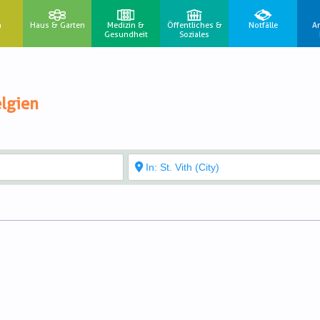
n
Haus & Garten
Medizin &
Öffentliches &
Notfälle
A
Gesundheit
Soziales
lgien