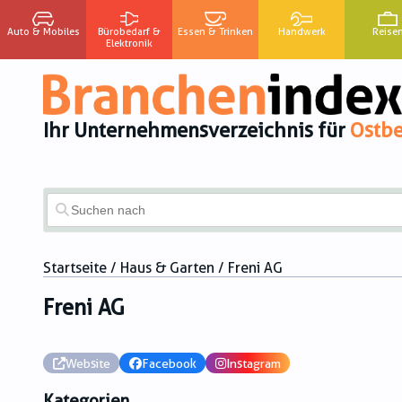
Auto & Mobiles
Bürobedarf &
Essen & Trinken
Handwerk
Reise
Elektronik
Ihr Unternehmensverzeichnis für
Ostbe
Startseite
/
Haus & Garten
/ Freni AG
Freni AG
Website
Facebook
Instagram
Kategorien