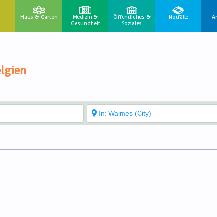
n
Haus & Garten
Medizin &
Öffentliches &
Notfälle
A
Gesundheit
Soziales
lgien