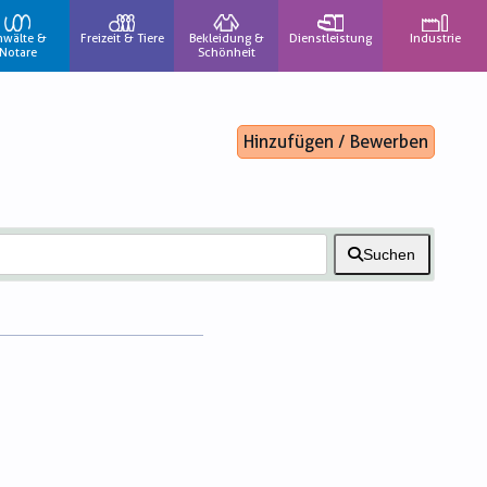
nwälte &
Freizeit & Tiere
Bekleidung &
Dienstleistung
Industrie
Notare
Schönheit
Hinzufügen / Bewerben
Suchen