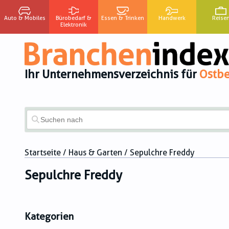
Auto & Mobiles
Bürobedarf &
Essen & Trinken
Handwerk
Reise
Elektronik
Ihr Unternehmensverzeichnis für
Ostbe
Startseite
/
Haus & Garten
/ Sepulchre Freddy
Sepulchre Freddy
Kategorien