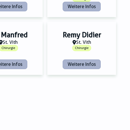
itere Infos
Weitere Infos
 Manfred
Remy Didier
St. Vith
St. Vith
Chirurgie
Chirurgie
itere Infos
Weitere Infos