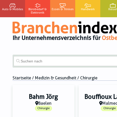
Auto & Mobiles
Bürobedarf &
Essen & Trinken
Handwerk
Reise
Elektronik
Ihr Unternehmensverzeichnis für
Ostbe
Startseite
/
Medizin & Gesundheit
/ Chirurgie
Bahm Jörg
Bouffioux L
Baelen
Malme
Chirurgie
Chirurgie