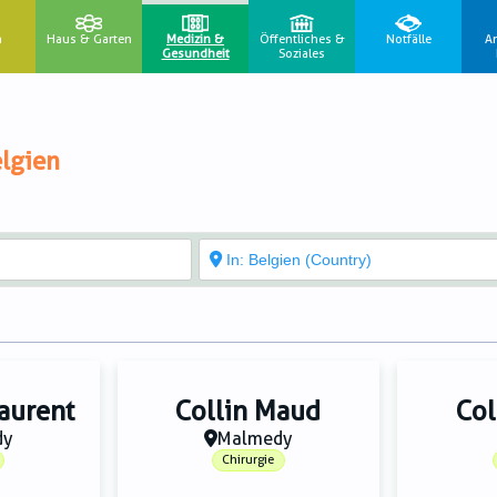
n
Haus & Garten
Medizin &
Öffentliches &
Notfälle
A
Gesundheit
Soziales
lgien
aurent
Collin Maud
Col
dy
Malmedy
Chirurgie