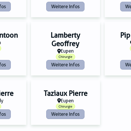
fos
Weitere Infos
We
ntoon
Lamberty
Pip
h
Geoffrey
Eupen
Chirurgie
fos
Weitere Infos
We
ierre
Taziaux Pierre
dy
Eupen
Chirurgie
fos
Weitere Infos