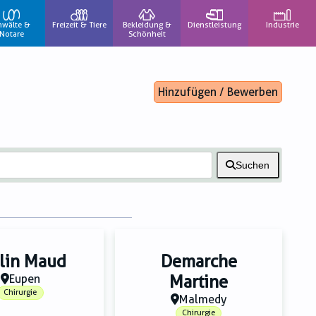
nwälte &
Freizeit & Tiere
Bekleidung &
Dienstleistung
Industrie
Notare
Schönheit
Hinzufügen / Bewerben
Suchen
lin Maud
Demarche
Eupen
Martine
Chirurgie
Malmedy
Chirurgie