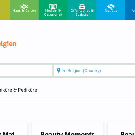
n
Haus & Garten
Medizin &
Öffentliches &
Notfälle
A
Gesundheit
Soziales
lgien
niküre & Pediküre
y Mai
Beauty Moments
Beau