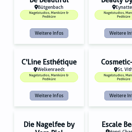
Bütgenbach
Eynatt
Nagelstudios, Maniküre &
Nagelstudios, Man
Pediküre
Pediküre
Weitere Infos
Weitere In
C'Line Esthétique
Cosmetic
Welkenraedt
St. Vit
Nagelstudios, Maniküre &
Nagelstudios, Man
Pediküre
Pediküre
Weitere Infos
Weitere In
Die Nagelfee by
Escale Be
Henri-Cha