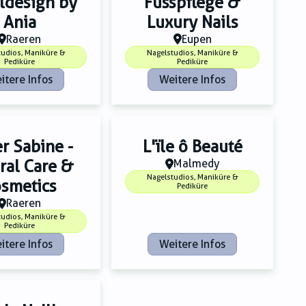
ldesign by
Fusspflege &
Ania
Luxury Nails
Raeren
Eupen
tudios, Maniküre &
Nagelstudios, Maniküre &
Pediküre
Pediküre
itere Infos
Weitere Infos
r Sabine -
L'ïle ô Beauté
ral Care &
Malmedy
Nagelstudios, Maniküre &
smetics
Pediküre
Raeren
tudios, Maniküre &
Pediküre
itere Infos
Weitere Infos