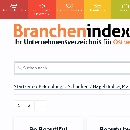
Auto & Mobiles
Bürobedarf &
Essen & Trinken
Handwerk
Reise
Elektronik
Ihr Unternehmensverzeichnis für
Ostbe
Startseite
/
Bekleidung & Schönheit
/ Nagelstudios, Ma
1
2
→
Be Beautiful
Beauty b