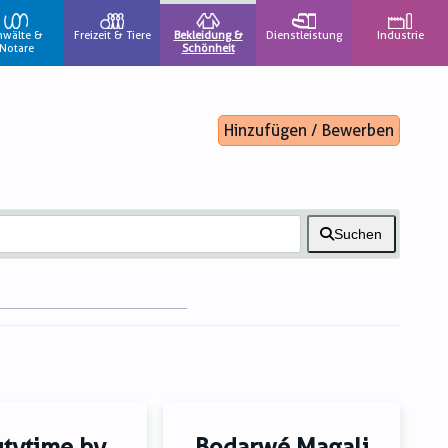
nwälte &
Freizeit & Tiere
Bekleidung &
Dienstleistung
Industrie
Notare
Schönheit
Hinzufügen / Bewerben
Suchen
tytime by
Bodarwé Magali