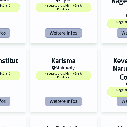
Nage
iküre &
Nagelstudios, Maniküre &
Pediküre
Nagels
fos
Weitere Infos
We
stitut
Karisma
Keve
n
Malmedy
Natu
iküre &
Nagelstudios, Maniküre &
Co
Pediküre
Nagels
fos
Weitere Infos
We