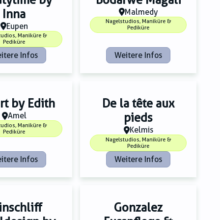
Inna
Malmedy
Nagelstudios, Maniküre &
Eupen
Pediküre
tudios, Maniküre &
Pediküre
itere Infos
Weitere Infos
rt by Edith
De la tête aux
Amel
pieds
tudios, Maniküre &
Kelmis
Pediküre
Nagelstudios, Maniküre &
Pediküre
itere Infos
Weitere Infos
inschliff
Gonzalez