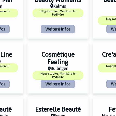
en
Kelmis
iküre &
Nagelstudios, Maniküre &
Pediküre
Nagels
fos
Weitere Infos
We
-Line
Cosmétique
Cre'a
h
Feeling
iküre &
Nagels
Büllingen
Nagelstudios, Maniküre &
Pediküre
fos
Weitere Infos
We
auté
Esterelle Beauté
Fe
pelle
Eupen