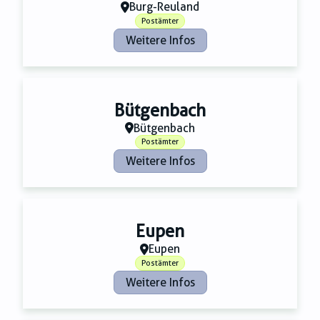
Zahnmedizin
Burg-Reuland
Zeitungsverlage
Postämter
Weitere Infos
Bütgenbach
Bütgenbach
Postämter
Weitere Infos
Eupen
Eupen
Postämter
Weitere Infos