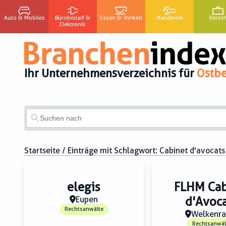
Auto & Mobiles
Bürobedarf &
Essen & Trinken
Handwerk
Reise
Elektronik
Ihr Unternehmensverzeichnis für
Ostbe
Startseite
/ Einträge mit Schlagwort:
Cabinet d'avocats
elegis
FLHM Cab
Eupen
d'Avoc
Rechtsanwälte
Welkenra
Rechtsanwäl