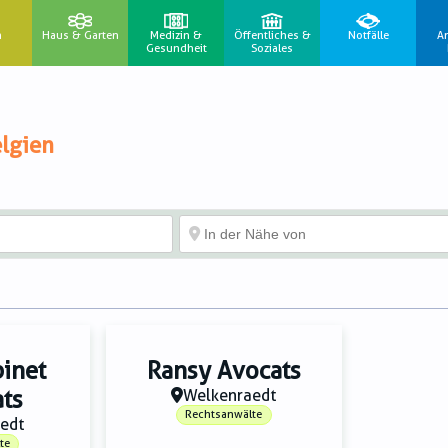
n
Haus & Garten
Medizin &
Öffentliches &
Notfälle
A
Gesundheit
Soziales
lgien
inet
Ransy Avocats
ats
Welkenraedt
Rechtsanwälte
edt
te