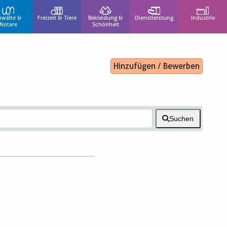
nwälte &
Freizeit & Tiere
Bekleidung &
Dienstleistung
Industrie
Notare
Schönheit
Hinzufügen / Bewerben
Suchen