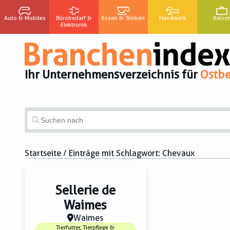
Auto & Mobiles
Bürobedarf &
Essen & Trinken
Handwerk
Reise
Elektronik
Ihr Unternehmensverzeichnis für
Ostbe
Startseite
/ Einträge mit Schlagwort:
Chevaux
Sellerie de
Waimes
Waimes
Tierfutter, Tierpflege &