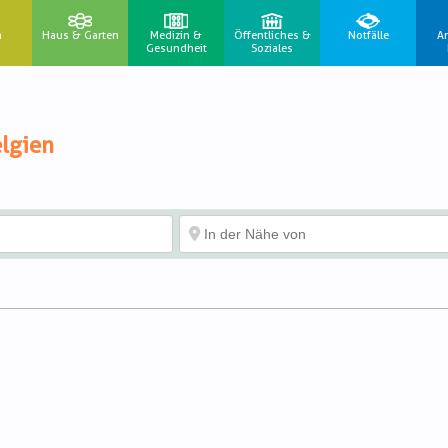
n
Haus & Garten
Medizin &
Öffentliches &
Notfälle
A
Gesundheit
Soziales
lgien