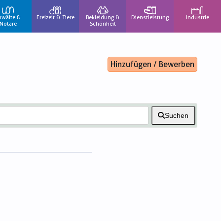
nwälte &
Freizeit & Tiere
Bekleidung &
Dienstleistung
Industrie
Notare
Schönheit
Hinzufügen / Bewerben
Suchen