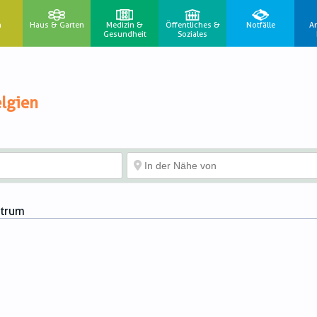
n
Haus & Garten
Medizin &
Öffentliches &
Notfälle
A
Gesundheit
Soziales
lgien
ntrum