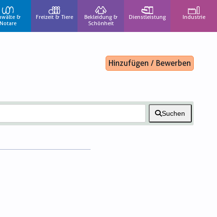
nwälte &
Freizeit & Tiere
Bekleidung &
Dienstleistung
Industrie
Notare
Schönheit
Hinzufügen / Bewerben
Suchen