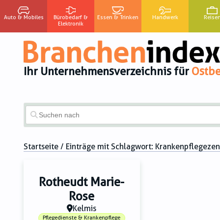
Auto & Mobiles
Bürobedarf &
Essen & Trinken
Handwerk
Reise
Elektronik
Ihr Unternehmensverzeichnis für
Ostbe
Startseite
/ Einträge mit Schlagwort:
Krankenpflegeze
Rotheudt Marie-
Rose
Kelmis
Pflegedienste & Krankenpflege