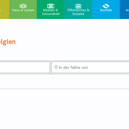
n
Haus & Garten
Medizin &
Öffentliches &
Notfälle
A
Gesundheit
Soziales
lgien