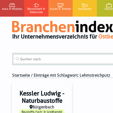
Auto & Mobiles
Bürobedarf &
Essen & Trinken
Handwerk
Reise
Elektronik
Ihr Unternehmensverzeichnis für
Ostbe
Startseite
/ Einträge mit Schlagwort:
Lehmstreichputz
Kessler Ludwig -
Naturbaustoffe
Bütgenbach
Baustoffe, Fach- & Großhandel