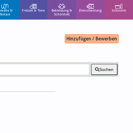
nwälte &
Freizeit & Tiere
Bekleidung &
Dienstleistung
Industrie
Notare
Schönheit
Hinzufügen / Bewerben
Suchen