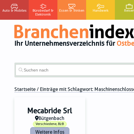
Auto & Mobiles
Bürobedarf &
Essen & Trinken
Handwerk
Reise
Elektronik
Ihr Unternehmensverzeichnis für
Ostbe
Startseite
/ Einträge mit Schlagwort:
Maschinenschloss
Mecabride Srl
Bütgenbach
Verschiedene, B2B
Weitere Infos