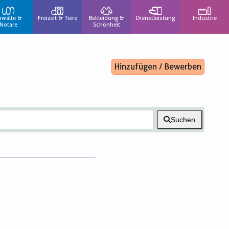
nwälte &
Freizeit & Tiere
Bekleidung &
Dienstleistung
Industrie
Notare
Schönheit
Hinzufügen / Bewerben
Suchen