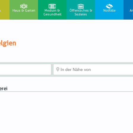
n
Haus & Garten
Medizin &
Öffentliches &
Notfälle
A
Gesundheit
Soziales
lgien
erei