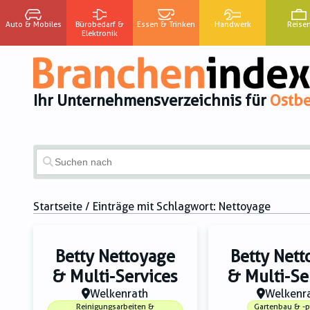
Auto & Mobiles
Bürobedarf &
Essen & Trinken
Handwerk
Reise
Elektronik
Ihr Unternehmensverzeichnis für
Ostbe
Startseite
/ Einträge mit Schlagwort:
Nettoyage
Betty Nettoyage
Betty Net
& Multi-Services
& Multi-Se
Welkenrath
Welkenr
Reinigungsarbeiten &
Gartenbau & -p