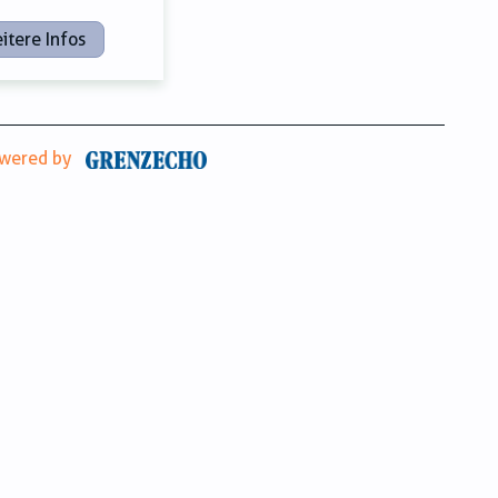
itere Infos
wered by