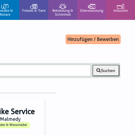
nwälte &
Freizeit & Tiere
Bekleidung &
Dienstleistung
Industrie
Notare
Schönheit
Hinzufügen / Bewerben
Suchen
ike Service
Malmedy
äder & Motorräder