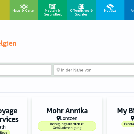
n
Haus & Garten
Medizin &
Öffentliches &
Notfälle
A
Gesundheit
Soziales
lgien
toyage
Mohr Annika
My B
rvices
Lontzen
Reinigungsarbeiten &
Fahrr
ath
Gebäudereinigung
flege